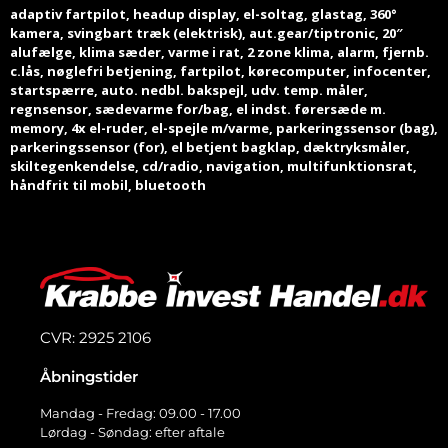
adaptiv fartpilot, headup display, el-soltag, glastag, 360°
kamera, svingbart træk (elektrisk), aut.gear/tiptronic, 20″
alufælge, klima sæder, varme i rat, 2 zone klima, alarm, fjernb.
c.lås, nøglefri betjening, fartpilot, kørecomputer, infocenter,
startspærre, auto. nedbl. bakspejl, udv. temp. måler,
regnsensor, sædevarme for/bag, el indst. førersæde m.
memory, 4x el-ruder, el-spejle m/varme, parkeringssensor (bag),
parkeringssensor (for), el betjent bagklap, dæktryksmåler,
skiltegenkendelse, cd/radio, navigation, multifunktionsrat,
håndfrit til mobil, bluetooth
CVR: 2925 2106
Åbningstider
Mandag - Fredag: 09.00 - 17.00
Lørdag - Søndag: efter aftale