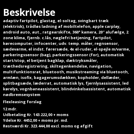
Beskrivelse
adaptiv fartpilot, glastag, el-soltag, svingbart træk
(elektrisk), trådløs ladning af mobiltelefon, apple carplay,
android auto, aut., ratgearskifte, 360° kamera, 20″ alufælge, 2
zone klima, fjernb. c.lås, nøglefri betjening, fartpilot,
kørecomputer, infocenter, udv. temp. måler, regnsensor,
sædevarme, el indst. førersæde, 4x el-ruder, el-spejle m/varme,
parkeringssensor (bag), parkeringssensor (for), automatisk
start/stop, el betjent bagklap, dæktryksmåler,
træthedsregistrering, skiltegenkendelse, navigation,
multifunktionsrat, bluetooth, musikstreaming via bluetooth,
armlæn, isofix, bagagerumsdækken, kopholder, dellæder,
splitbagsæde, læderrat, automatisk lys, fjernlysassistent, led
kørelys, vognbaneassistent, blindvinkelsassistent, automatisk
nødbremsesystem
Flexleasing forslag
12 mdr.
Udbetaling Kr. 143.222,00 + moms
Ydelse Kr. 4452,00 + moms pr. md.
Restværdi Kr. 323.444,00 excl. moms og afgift