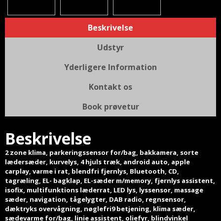
Beskrivelse
Udstyr
Yderligere Information
Kontakt os
Book prøvetur
Beskrivelse
2 zone klima, parkeringssensor for/bag, bakkamera, sorte
lædersæder, kurvelys, 4 hjuls træk, android auto, apple
carplay, varme i rat, blendfri fjernlys, Bluetooth, CD,
tagræling, EL- bagklap, EL-sæder m/memory, fjernlys assistent,
isofix, multifunktions læderrat, LED lys, lyssensor, massage
sæder, navigation, tågelygter, DAB radio, regnsensor,
dæktryks overvågning, nøglefri9 betjening, klima sæder,
sædevarme for/bag, linie assistent, oliefyr, blindvinkel