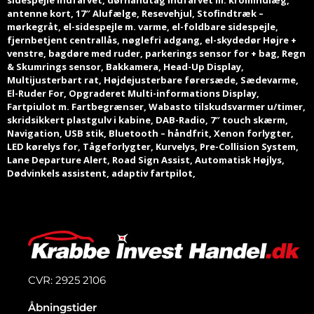
sidespejle indfarvet, dørhåndtag indfarvet m. kromindlæg,
antenne kort, 17″ Alufælge, Resevehjul, Stofindtræk –
mørkegråt, el-sidespejle m. varme, el-foldbare sidespejle,
fjernbetjent centrallås, nøglefri adgang, el-skydedør Højre +
venstre, bagdøre med ruder, parkerings sensor for + bag, Regn
& Skumrings sensor, Bakkamera, Head-Up Display,
Multijusterbart rat, Højdejusterbare førersæde, Sædevarme,
El-Ruder For, Opgraderet Multi-informations Display,
Fartpiulot m. Fartbegrænser, Wabasto tilskudsvarmer u/timer,
skridsikkert plastgulv i kabine, DAB-Radio, 7″ touch skærm,
Navigation, USB stik, Bluetooth – håndfrit, Xenon forlygter,
LED kørelys for, Tågeforlygter, Kurvelys, Pre-Collision System,
Lane Departure Alert, Road Sign Assist, Automatisk Højlys,
Dødvinkels assistent, adaptiv fartpilot,
CVR: 2925 2106
Åbningstider