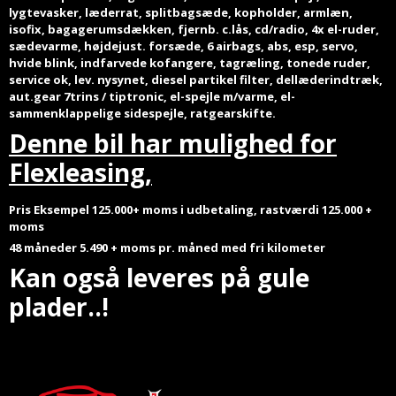
lygtevasker, læderrat, splitbagsæde, kopholder, armlæn,
isofix, bagagerumsdækken, fjernb. c.lås, cd/radio, 4x el-ruder,
sædevarme, højdejust. forsæde, 6 airbags, abs, esp, servo,
hvide blink, indfarvede kofangere, tagræling, tonede ruder,
service ok, lev. nysynet, diesel partikel filter, dellæderindtræk,
aut.gear 7trins / tiptronic, el-spejle m/varme, el-
sammenklappelige sidespejle, ratgearskifte.
Denne bil har mulighed for
Flexleasing,
Pris Eksempel 125.000+ moms i udbetaling, rastværdi 125.000 +
moms
48 måneder 5.490 + moms pr. måned
med fri kilometer
Kan også leveres på gule
plader..!