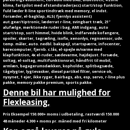
klima, fartpilot med afstandsrader(acc) start/stop funktion,
fuld læder R-line sportindtræk med memory, el indst.
forsæder, el-bagklap, ALS( fjernlys assistent)
aut.gear/tiptronic, læderrat r-line, svingbart træk, 21″
alufælge, mørktonede ruder i bag, AMI indgang, auto
start/stop, sort himmel, hvide blink, indfarvede kofangere,
spoiler, skørter, tagræling, isofix, xenonlys, regnsensor, udv.
temp. måler, auto. nedbl. bakspejl, startspærre, infocenter,
kørecomputer, fjernb. c.lås, el-spejle m/varme med
klapfunktion, 4x el-ruder, sædevarme, højdejust. forsæde,
soltag, el-soltag, multifunktionsrat, håndfrit til mobil,
armlæn, bagagerumsdækken, kopholder, splitbagsæde,
tågelygter, lygtevasker, diesel partikel filter, service ok,
nysynet, 1 ejer, ikke ryger, 8 airbags, abs, esp, servo, r-line plus
pakke, memory pakke premium, sports pakke.
Denne bil har mulighed for
Flexleasing,
Pris Eksempel 150.000+ moms i udbetaling, rastværdi 150.000
48 måneder 4.300 + moms pr. måned
med fri kilometer