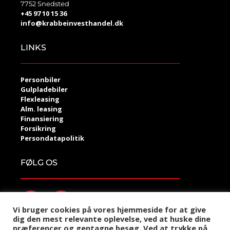
7752 Snedsted
+45 97 10 15 36
info@krabbeinvesthandel.dk
LINKS
Personbiler
Gulpladebiler
Flexleasing
Alm. leasing
Finansiering
Forsikring
Persondatapolitik
FØLG OS
Vi bruger cookies på vores hjemmeside for at give
dig den mest relevante oplevelse, ved at huske dine
præferencer og gentagne besøg. Ved at trykke på