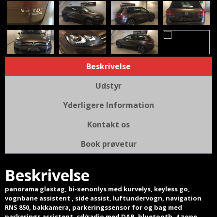
Beskrivelse
Udstyr
Yderligere Information
Kontakt os
Book prøvetur
Beskrivelse
panorama glastag, bi-xenonlys med kurvelys, keyless go,
vognbane assistent , side assist, luftundervogn, navigation
RNS 850, bakkamera, parkeringssensor for og bag med
parkerings assistent, cd/radio med DAB, bluetooth, 4 zone