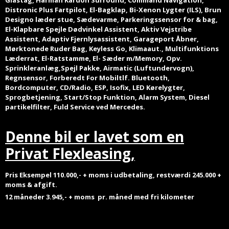
Glastag, Harman Kardon Surround, Command Navigation,
Distronic Plus Fartpilot, El-Bagklap, Bi-Xenon Lygter (ILS), Brun
Designo læder stue, Sædevarme, Parkeringssensor for & bag,
El-Klapbare Spejle Dødvinkel Assistent, Aktiv Vejstribe
Assistent, Adaptiv Fjernlysassistent, Garageport Åbner,
Mørktonede Ruder Bag, Keyless Go, Klimaaut., Multifunktions
Læderrat, El-Ratstamme, El- Sæder m/Memory, Opv.
Sprinkleranlæg,Spejl Pakke, Airmatic (Luftundervogn),
Regnsensor, Forberedt For Mobiltlf. Bluetooth,
Bordcomputer, CD/Radio, ESP, Isofix, LED Kørelygter,
Sprogbetjening, Start/Stop Funktion, Alarm System, Diesel
partikelfilter, Fuld Service ved Mercedes.
Denne bil er lavet som en
Privat Flexleasing,
Pris Eksempel 110.000,- + moms i udbetaling, restværdi 245.000 +
moms & afgift.
12 måneder 3.945,- + moms pr. måned
med fri kilometer