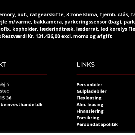
emory, aut., ratgearskifte, 3 zone klima, fjernb. c.lås, 
ejle m/varme, bakkamera, parkeringssensor (bag), parke
ofix, kopholder, læderindtræk, læderrat, led kørelys Fle
 Restværdi Kr. 131.436,00 excl. moms og afgift
KT
LINKS
Vej 4
Personbiler
sted
Gulpladebiler
15 36
Flexleasing
beinvesthandel.dk
Alm. leasing
Finansiering
Forsikring
Persondatapolitik