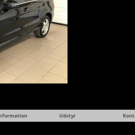
t
Information
Udstyr
Kont