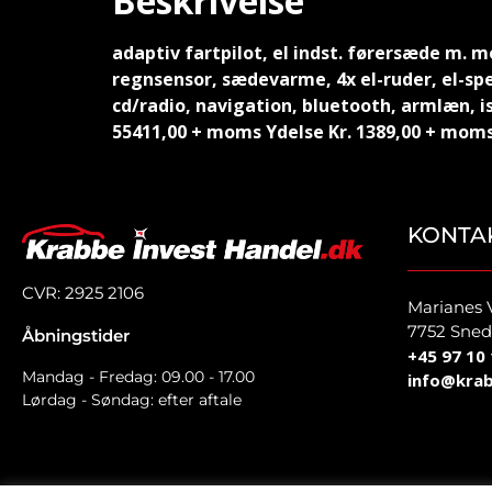
Beskrivelse
adaptiv fartpilot, el indst. førersæde m. m
regnsensor, sædevarme, 4x el-ruder, el-sp
cd/radio, navigation, bluetooth, armlæn, is
55411,00 + moms Ydelse Kr. 1389,00 + moms
KONTA
CVR: 2925 2106
Marianes 
7752 Sned
Åbningstider
+45 97 10 
Mandag - Fredag: 09.00 - 17.00
info@krab
Lørdag - Søndag: efter aftale