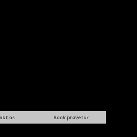
akt os
Book prøvetur