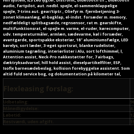
Hifi system, ILS Led lygter, Distronic, bluetooth tlf., bluetooth
audio, fartpilot, aut. nedbl. spejle, el-sammenklappelige
spejle, 7-trins aut. gear/tiptr., Oliefyr m. fjernbetjening 3-
zonet klimaanlæg, el-bagklap, el-indst. forsæder m. memory,
nedfældeligt splitbagsæde, regnsensor, rat m. gearskifte,
multifunktionsrat, el-spejle m. varme, el-ruder, kørecomputer,
udv. temperaturmåler, armlæn, sædevarme, køl i forsæder,
avantgarde, sportspakke eksteriør, 18″ aluminiumsfælge, LED
kørelys, sort læder, 3-eget sportsrat, blanke rudelister,
aluminium tagræling, interiørlister i Alu, sort lofthimmel, l,
Attention assist, Neck-Pro nakkestøtter for, 7 airbags,
dæktryksadvarsel, hill hold assist, dieselpartikelfilter, ESP,
Isofix barnesædebeslag, kollision forebyggelse assistent. Som
altid fuld service bog, og dokumentation på kilometer tal,
Flexleasing
forslag:
Udbetaling:
9
Månedligydelse:
4
Løbetid:
1
Restværdi, uden afgift.
1
Alle priser er Excl. moms.