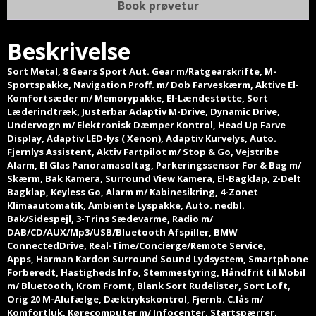
Book prøvetur
Beskrivelse
Sort Metal, 8 Gears Sport Aut. Gear m/Ratgearskrifte, M-
Sportspakke, Navigation Proff. m/ Dob Farveskærm, Aktive El-
Komfortsæder m/ Memorypakke, El-Lændestøtte, Sort
Læderindtræk, Justerbar Adaptiv M-Drive, Dynamic Drive,
Undervogn m/ Elektronisk Dæmper Kontrol, Head Up Farve
Display, Adaptiv LED-lys ( Xenon), Adaptiv Kurvelys, Auto.
Fjernlys Assistent, Aktiv Fartpilot m/ Stop & Go, Vejstribe
Alarm, El Glas Panoramasoltag, Parkeringssensor For & Bag m/
Skærm, Bak Kamera, Surround View Kamera, El-Bagklap, 2-Delt
Bagklap, Keyless Go, Alarm m/ Kabinesikring, 4-Zonet
Klimaautomatik, Ambiente Lyspakke, Auto. nedbl.
Bak/Sidespejl, 3-Trins Sædevarme, Radio m/
DAB/CD/AUX/Mp3/USB/Bluetooth Afspiller, BMW
ConnectedDrive, Real-Time/Concierge/Remote Service,
Apps, Harman Kardon Surround Sound Lydsystem, Smartphone
Forberedt, Hastigheds Info, Stemmestyring, Håndfrit til Mobil
m/ Bluetooth, Krom Fromt, Blank Sort Rudelister, Sort Loft,
Orig 20 M-Alufælge, Dæktrykskontrol, Fjernb. C.lås m/
Komfortluk, Kørecomputer m/ Infocenter, Startspærrer,