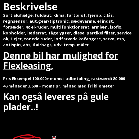
Beskrivelse
Sort alufælge, fuldaut. klima, fartpilot, fjernb. c.lås,
regnsensor, aut.gear/tiptronic, sædevarme, el indst.
forsæder, 4x el-ruder, multifunktionsrat, armlæn, isofix,
kopholder, læderrat, tågelygter, diesel partikel filter, service
ok, 1 ejer, tonede ruder, indfarvede kofangere, servo, esp,
antispin, abs, 6 airbags, udv. temp. måler
Denne bil har mulighed for
Flexleasing,
Pris Eksempel 1
00.000+ moms i udbetaling, rastværdi 80.000
48 måneder 3.600 + moms pr. måned
med fri kilometer
Kan også leveres på gule
plader..!