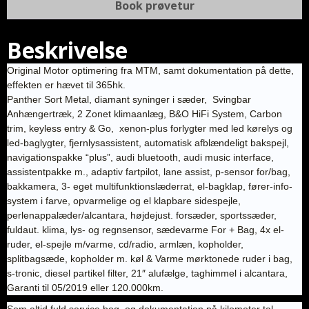
Book prøvetur
Beskrivelse
Original Motor optimering fra MTM, samt dokumentation på dette,
effekten er hævet til 365hk.
Panther Sort Metal, diamant syninger i sæder, Svingbar
Anhængertræk, 2 Zonet klimaanlæg, B&O HiFi System, Carbon
trim, keyless entry & Go, xenon-plus forlygter med led kørelys og
led-baglygter, fjernlysassistent, automatisk afblændeligt bakspejl,
navigationspakke “plus”, audi bluetooth, audi music interface,
assistentpakke m., adaptiv fartpilot, lane assist, p-sensor for/bag,
bakkamera, 3- eget multifunktionslæderrat, el-bagklap, fører-info-
system i farve, opvarmelige og el klapbare sidespejle,
perlenappalæder/alcantara, højdejust. forsæder, sportssæder,
fuldaut. klima, lys- og regnsensor, sædevarme For + Bag, 4x el-
ruder, el-spejle m/varme, cd/radio, armlæn, kopholder,
splitbagsæde, kopholder m. køl & Varme mørktonede ruder i bag,
s-tronic, diesel partikel filter, 21″ alufælge, taghimmel i alcantara,
Garanti til 05/2019 eller 120.000km.