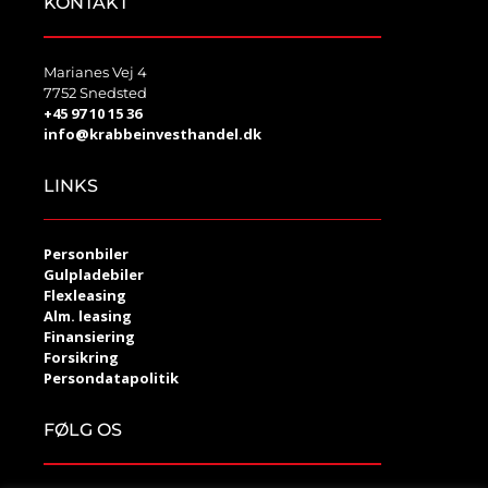
KONTAKT
Marianes Vej 4
7752 Snedsted
+45 97 10 15 36
info@krabbeinvesthandel.dk
LINKS
Personbiler
Gulpladebiler
Flexleasing
Alm. leasing
Finansiering
Forsikring
Persondatapolitik
FØLG OS