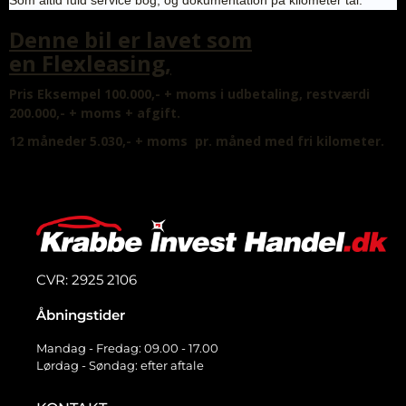
Som altid fuld service bog, og dokumentation på kilometer tal.
Denne bil er lavet som
en Flexleasing,
Pris Eksempel 100.000,- + moms i udbetaling, restværdi
200.000,- + moms + afgift.
12 måneder 5.030,- + moms pr. måned
med fri kilometer.
CVR: 2925 2106
Åbningstider
Mandag - Fredag: 09.00 - 17.00
Lørdag - Søndag: efter aftale