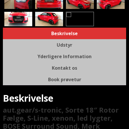
Beskrivelse
Udstyr
Yderligere Information
Kontakt os
Book prøvetur
Beskrivelse
aut.gear/s-tronic, Sorte 18″ Rotor
Fælge, S-Line, xenon, led lygter,
BOSE Surround Sound, Mørk