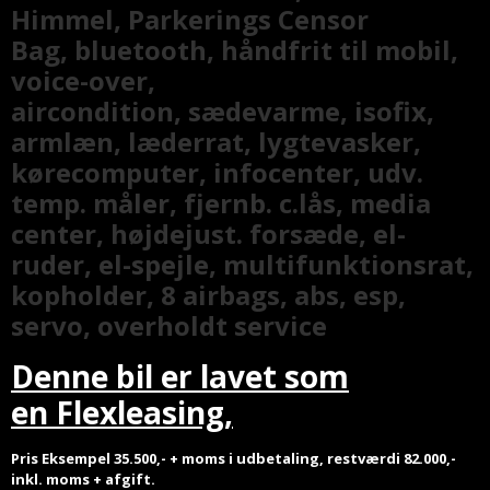
Himmel, Parkerings Censor
Bag, bluetooth, håndfrit til mobil,
voice-over,
aircondition, sædevarme, isofix,
armlæn, læderrat, lygtevasker,
kørecomputer, infocenter, udv.
temp. måler, fjernb. c.lås, media
center, højdejust. forsæde, el-
ruder, el-spejle, multifunktionsrat,
kopholder, 8 airbags, abs, esp,
servo, overholdt service
Denne bil er lavet som
en Flexleasing,
Pris Eksempel 35.500,- + moms i udbetaling, restværdi 82.000,-
inkl. moms + afgift.