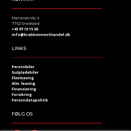
Marianes Vej 4
7752 Snedsted
+45 97 10 15 36
info@krabbeinvesthandel.dk
LINKS
Personbiler
Gulpladebiler
Flexleasing
Alm. leasing
Finansiering
Forsikring
Persondatapolitik
FØLG OS