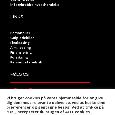
info@krabbeinvesthandel.dk
LINKS
Personbiler
Gulpladebiler
Flexleasing
Alm. leasing
Finansiering
Forsikring
Persondatapolitik
FØLG OS
Vi bruger cookies på vores hjemmeside for at give
dig den mest relevante oplevelse, ved at huske dine
præferencer og gentagne besøg. Ved at trykke på
©2021 Krabbe Invest Handel
"OK", accepterer du brugen af ALLE cookies.