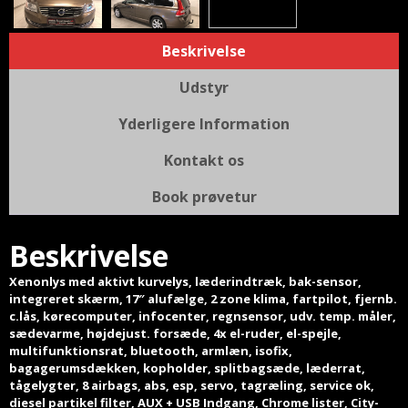
Beskrivelse
Udstyr
Yderligere Information
Kontakt os
Book prøvetur
Beskrivelse
Xenonlys med aktivt kurvelys, læderindtræk, bak-sensor,
integreret skærm, 17″ alufælge, 2 zone klima, fartpilot, fjernb.
c.lås, kørecomputer, infocenter, regnsensor, udv. temp. måler,
sædevarme, højdejust. forsæde, 4x el-ruder, el-spejle,
multifunktionsrat, bluetooth, armlæn, isofix,
bagagerumsdækken, kopholder, splitbagsæde, læderrat,
tågelygter, 8 airbags, abs, esp, servo, tagræling, service ok,
diesel partikel filter, AUX + USB Indgang, Chrome lister, City-