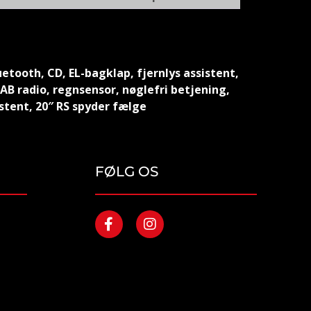
uetooth, CD, EL-bagklap, fjernlys assistent,
DAB radio, regnsensor, nøglefri betjening,
stent, 20″ RS spyder fælge
FØLG OS