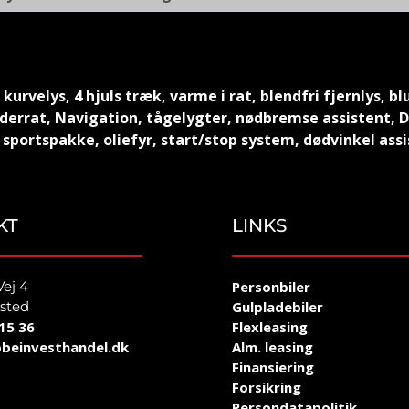
urvelys, 4 hjuls træk, varme i rat, blendfri fjernlys, bl
læderrat, Navigation, tågelygter, nødbremse assistent, 
portspakke, oliefyr, start/stop system, dødvinkel assi
KT
LINKS
Vej 4
Personbiler
sted
Gulpladebiler
15 36
Flexleasing
beinvesthandel.dk
Alm. leasing
Finansiering
Forsikring
Persondatapolitik