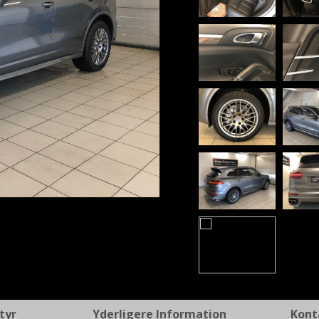
t
tyr
Yderligere Information
Kont