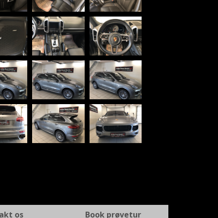
akt os
Book prøvetur