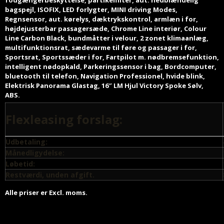
fodgængerbeskyttelse, partikelfilter, aut. nedblændelig
bagspejl, ISOFIX, LED forlygter, MINI driving Modes,
Regnsensor, aut. kørelys, dæktrykskontrol, armlæn i for,
højdejusterbar passagersæde, Chrome Line interiør, Colour
Line Carbon Black, bundmåtter i velour, 2 zonet klimaanlæg,
multifunktionsrat, sædevarme til føre og passager i for,
Sportsrat, Sportssæder i for, Fartpilot m. nødbremsefunktion,
intelligent nødopkald, Parkeringssensor i bag, Bordcomputer,
bluetooth til telefon, Navigation Professionel, hvide blink,
Elektrisk Panorama Glastag, 16″ LM Hjul Victory Spoke Sølv,
ABS.
Flexleasing
forslag:
Udbetaling:
Månedligydelse:
Løbetid:
Restværdi, unden afgift.
Alle priser er Excl. moms.