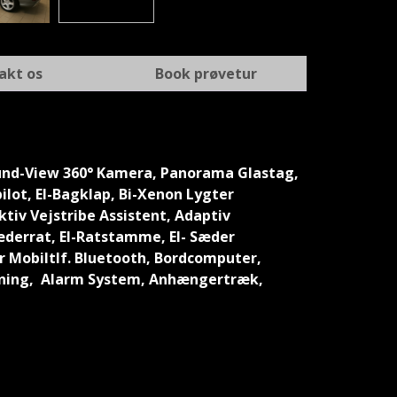
akt os
Book prøvetur
ound-View 360° Kamera, Panorama Glastag,
lot, El-Bagklap, Bi-Xenon Lygter
ktiv Vejstribe Assistent, Adaptiv
æderrat, El-Ratstamme, El- Sæder
 Mobiltlf. Bluetooth, Bordcomputer,
tjening, Alarm System, Anhængertræk,