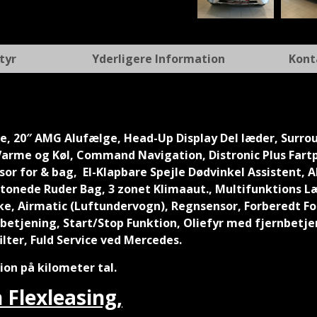
tyr
Yderligere Information
Kont
kke, 20″ AMG Alufælge, Head-Up Display Del læder, Surr
rme og Køl, Command Navigation, Distronic Plus Fartpi
or for & bag, El-Klapbare Spejle Dødvinkel Assistent, A
tonede Ruder Bag, 3 zonet Klimaaut., Multifunktions L
e, Airmatic (Luftundervogn), Regnsensor, Forberedt For
rogbetjening, Start/Stop Funktion, Oliefyr med fjernbe
ilter, Fuld Service ved Mercedes.
ion på kilometer tal.
 Flexleasing,