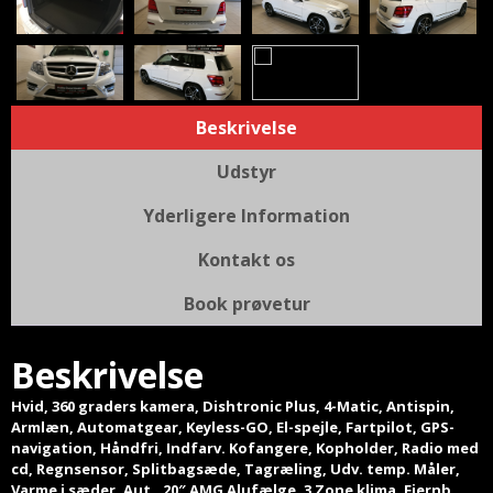
Beskrivelse
Udstyr
Yderligere Information
Kontakt os
Book prøvetur
Beskrivelse
Hvid, 360 graders kamera, Dishtronic Plus, 4-Matic, Antispin,
Armlæn, Automatgear, Keyless-GO, El-spejle, Fartpilot, GPS-
navigation, Håndfri, Indfarv. Kofangere, Kopholder, Radio med
cd, Regnsensor, Splitbagsæde, Tagræling, Udv. temp. Måler,
Varme i sæder. Aut., 20″ AMG Alufælge, 3 Zone klima, Fjernb.