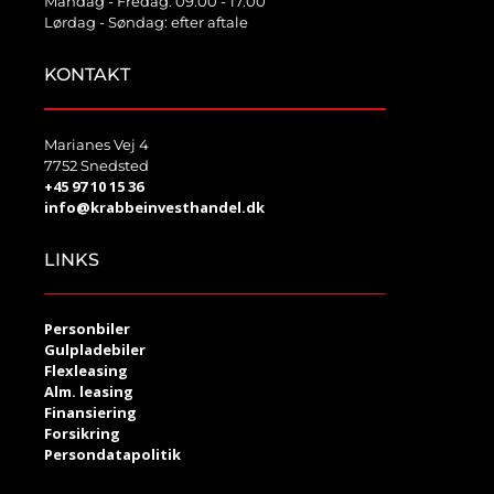
Mandag - Fredag: 09.00 - 17.00
Lørdag - Søndag: efter aftale
KONTAKT
Marianes Vej 4
7752 Snedsted
+45 97 10 15 36
info@krabbeinvesthandel.dk
LINKS
Personbiler
Gulpladebiler
Flexleasing
Alm. leasing
Finansiering
Forsikring
Persondatapolitik