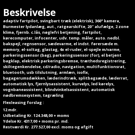
Beskrivelse
adaptiv fartpilot, svingbart træk (elektrisk), 360° kamera,
Burmester lydanlæg, aut., ratgearskifte, 20″ alufælge, 2 zone
klima, fjernb. c.lås, nøglefri betjening, fartpilot,
kørecomputer, infocenter, udv. temp. måler, auto. nedbl.
bakspejl, regnsensor, sædevarme, el indst. førersæde m.
memory, el-soltag, glastag, 4x el-ruder, el-spejle m/varme,
parkeringssensor (bag), parkeringssensor (for), el betjent
bagklap, elektrisk parkeringsbremse, træthedsregistrering,
skiltegenkendelse, cd/radio, navigation, multifunktionsrat,
bluetooth, usb tilslutning, armlæn, isofix,
bagagerumsdækken, læderindtræk, splitbagsæde, læderrat,
automatisk lys, fjernlysassistent, kurvelys, led kørelys,
vognbaneassistent, blindvinkelsassistent, automatisk
nødbremsesystem, tagræling
Flexleasing forslag :
12 mdr.
Udbetaling Kr. 124.348,00 + moms
Ydelse Kr. 4317,00 + moms pr. md.
Restværdi Kr. 277.527,00 excl. moms og afgift