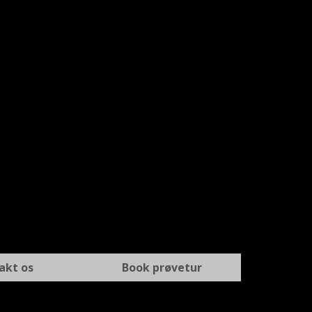
akt os
Book prøvetur