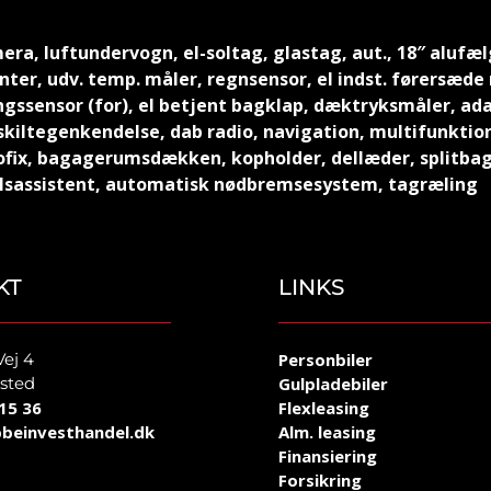
era, luftundervogn, el-soltag, glastag, aut., 18″ alufælg
nter, udv. temp. måler, regnsensor, el indst. førersæde 
gssensor (for), el betjent bagklap, dæktryksmåler, ada
iltegenkendelse, dab radio, navigation, multifunktions
ofix, bagagerumsdækken, kopholder, dellæder, splitbag
kelsassistent, automatisk nødbremsesystem, tagræling
KT
LINKS
Vej 4
Personbiler
sted
Gulpladebiler
15 36
Flexleasing
beinvesthandel.dk
Alm. leasing
Finansiering
Forsikring