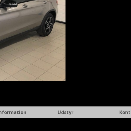
t
Information
Udstyr
Kont