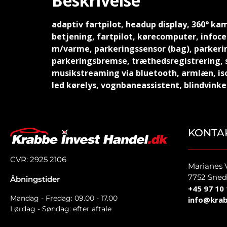
Beskrivelse
adaptiv fartpilot, headup display, 360° kam
betjening, fartpilot, kørecomputer, infoce
m/varme, parkeringssensor (bag), parkerin
parkeringsbremse, træthedsregistrering, sk
musikstreaming via bluetooth, armlæn, is
led kørelys, vognbaneassistent, blindvin
KONTA
CVR: 2925 2106
Marianes 
7752 Sned
Åbningstider
+45 97 10 
Mandag - Fredag: 09.00 - 17.00
info@krab
Lørdag - Søndag: efter aftale