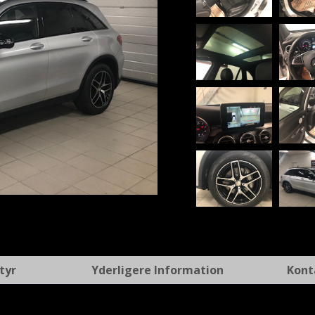
t
tyr
Yderligere Information
Kont