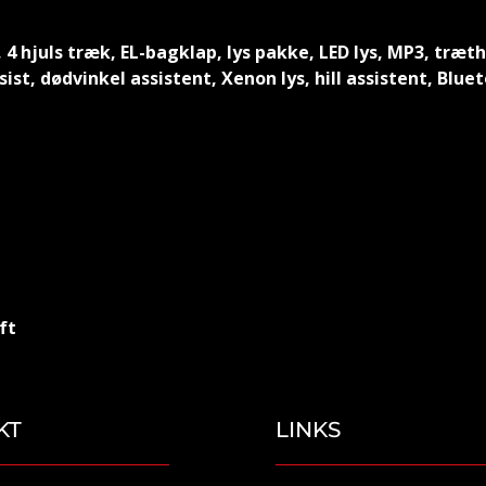
4 hjuls træk, EL-bagklap, lys pakke, LED lys, MP3, træ
 dødvinkel assistent, Xenon lys, hill assistent, Bluetoo
ft
KT
LINKS