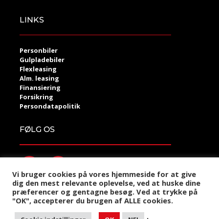
LINKS
Personbiler
Gulpladebiler
Flexleasing
Alm. leasing
Finansiering
Forsikring
Persondatapolitik
FØLG OS
Vi bruger cookies på vores hjemmeside for at give
dig den mest relevante oplevelse, ved at huske dine
præferencer og gentagne besøg. Ved at trykke på
©2021 Krabbe Invest Handel
"OK", accepterer du brugen af ALLE cookies.
Designet og udviklet af Kompas360 Web og Marketing