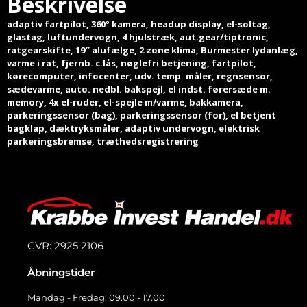
Beskrivelse
adaptiv fartpilot, 360° kamera, headup display, el-soltag,
glastag, luftundervogn, 4 hjulstræk, aut.gear/tiptronic,
ratgearskifte, 19″ alufælge, 2 zone klima, Burmester lydanlæg,
varme i rat, fjernb. c.lås, nøglefri betjening, fartpilot,
kørecomputer, infocenter, udv. temp. måler, regnsensor,
sædevarme, auto. nedbl. bakspejl, el indst. førersæde m.
memory, 4x el-ruder, el-spejle m/varme, bakkamera,
parkeringssensor (bag), parkeringssensor (for), el betjent
bagklap, dæktryksmåler, adaptiv undervogn, elektrisk
parkeringsbremse, træthedsregistrering
CVR: 2925 2106
Åbningstider
Mandag - Fredag: 09.00 - 17.00