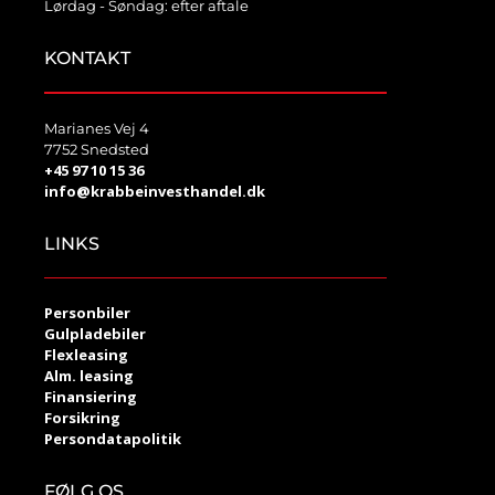
Lørdag - Søndag: efter aftale
KONTAKT
Marianes Vej 4
7752 Snedsted
+45 97 10 15 36
info@krabbeinvesthandel.dk
LINKS
Personbiler
Gulpladebiler
Flexleasing
Alm. leasing
Finansiering
Forsikring
Persondatapolitik
FØLG OS