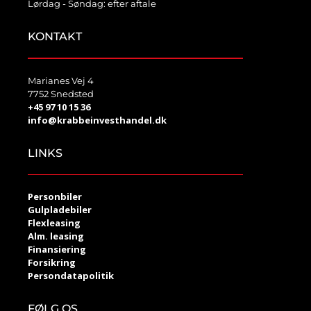
Lørdag - Søndag: efter aftale
KONTAKT
Marianes Vej 4
7752 Snedsted
+45 97 10 15 36
info@krabbeinvesthandel.dk
LINKS
Personbiler
Gulpladebiler
Flexleasing
Alm. leasing
Finansiering
Forsikring
Persondatapolitik
FØLG OS