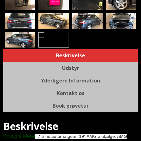
Beskrivelse
Udstyr
Yderligere Information
Kontakt os
Book prøvetur
Beskrivelse
Koksgrå Metal
, 7 trins automatgear, 19″ AMG alufælge, AMG