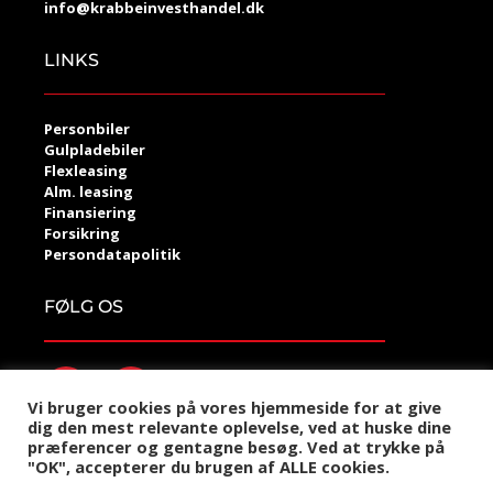
info@krabbeinvesthandel.dk
LINKS
Personbiler
Gulpladebiler
Flexleasing
Alm. leasing
Finansiering
Forsikring
Persondatapolitik
FØLG OS
Vi bruger cookies på vores hjemmeside for at give
dig den mest relevante oplevelse, ved at huske dine
præferencer og gentagne besøg. Ved at trykke på
©2021 Krabbe Invest Handel
"OK", accepterer du brugen af ALLE cookies.