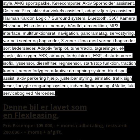
style, AMG sportspakke, Kørecomputer, Aktiv Sporholder assistent,
Distronic Plus, aktiv dødvinkels assistent, adaptiv fjernlys assistent,
Harman Kardon Logic 7 Surround system, Bluetooth, 360° Kamera,
El-vindue, El-sæder m. memory, håndfri, aircondition, MP3-
interface, multifunktionsrat, navigation, panoramatag, servostyring,
varme i sæder og bagsæder, 3 zoner klima med varme i bagsæder,
sort lædersæder, Adaptiv fartpilot, tuner/radio, tagrælinger, el-
spejle, ikke ryger, ABS, airbags, firehjulstræk, ESP, el-startspærre,
isofix, lyssensor, dieselfilter, regnsensor, start/stop funktion, traction
kontrol, xenon forlygter, adaptive dæmpning system, blind spot
assist, aktiv parkering hjælp, justerbar styring, airmatic, trafik sign
læser, forlygte rengøringssystem, indvendig belysning, 4Matic, fuld
servicebog ved Mercedes.
Denne bil er lavet som
en Flexleasing,
Pris Eksempel 105.000,- + moms i udbetaling, restværdi
200.000,- + moms + afgift.