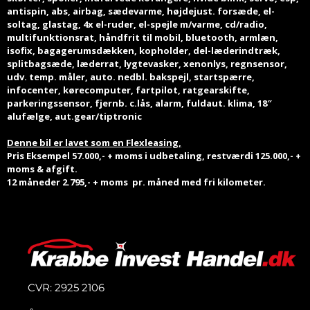
antispin, abs, airbag, sædevarme, højdejust. forsæde, el-
soltag, glastag, 4x el-ruder, el-spejle m/varme, cd/radio,
multifunktionsrat, håndfrit til mobil, bluetooth, armlæn,
isofix, bagagerumsdækken, kopholder, del-læderindtræk,
splitbagsæde, læderrat, lygtevasker, xenonlys, regnsensor,
udv. temp. måler, auto. nedbl. bakspejl, startspærre,
infocenter, kørecomputer, fartpilot, ratgearskifte,
parkeringssensor, fjernb. c.lås, alarm, fuldaut. klima, 18″
alufælge, aut.gear/tiptronic
Denne bil er lavet som en Flexleasing,
Pris Eksempel 57.000,- + moms i udbetaling, restværdi 125.000,- +
moms & afgift.
12 måneder 2.795,- + moms pr. måned
med fri kilometer.
CVR: 2925 2106