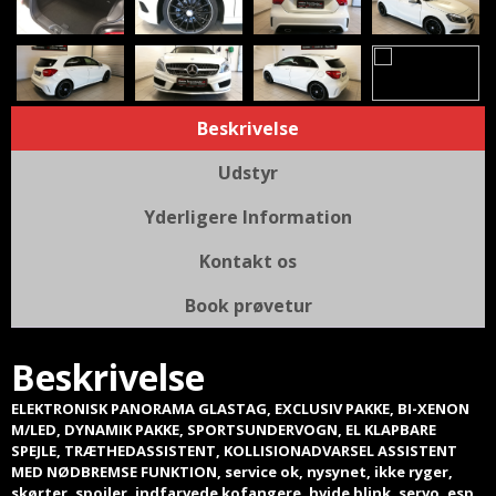
Beskrivelse
Udstyr
Yderligere Information
Kontakt os
Book prøvetur
Beskrivelse
ELEKTRONISK PANORAMA GLASTAG, EXCLUSIV PAKKE, BI-XENON
M/LED, DYNAMIK PAKKE, SPORTSUNDERVOGN, EL KLAPBARE
SPEJLE, TRÆTHEDASSISTENT, KOLLISIONADVARSEL ASSISTENT
MED NØDBREMSE FUNKTION, service ok, nysynet, ikke ryger,
skørter, spoiler, indfarvede kofangere, hvide blink, servo, esp,