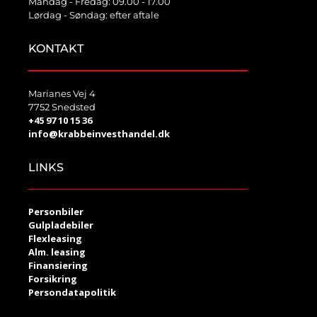
Mandag - Fredag: 09.00 - 17.00
Lørdag - Søndag: efter aftale
KONTAKT
Marianes Vej 4
7752 Snedsted
+45 97 10 15 36
info@krabbeinvesthandel.dk
LINKS
Personbiler
Gulpladebiler
Flexleasing
Alm. leasing
Finansiering
Forsikring
Persondatapolitik