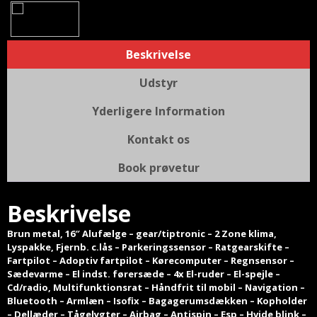
Beskrivelse
Udstyr
Yderligere Information
Kontakt os
Book prøvetur
Beskrivelse
Brun metal, 16″ Alufælge – gear/tiptronic – 2 Zone klima,
Lyspakke, Fjernb. c.lås – Parkeringssensor – Ratgearskifte –
Fartpilot – Adoptiv fartpilot – Kørecomputer – Regnsensor –
Sædevarme – El indst. førersæde – 4x El-ruder – El-spejle –
Cd/radio, Multifunktionsrat – Håndfrit til mobil – Navigation –
Bluetooth – Armlæn – Isofix – Bagagerumsdækken – Kopholder
– Dellæder – Tågelygter – Airbag – Antispin – Esp – Hvide blink –