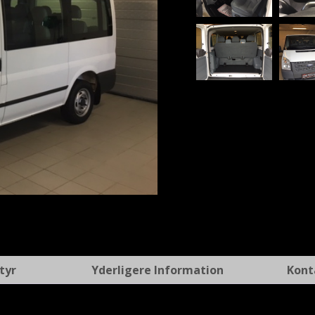
t
tyr
Yderligere Information
Kont