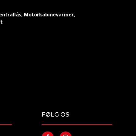
 Centrallås, Motorkabinevarmer,
et
FØLG OS