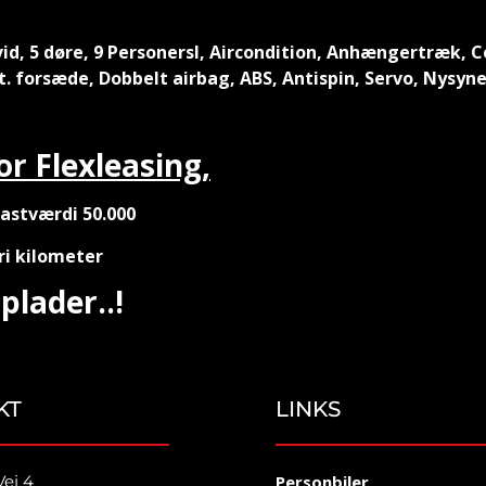
vid, 5 døre, 9 Personersl, Aircondition, Anhængertræk,
. forsæde, Dobbelt airbag, ABS, Antispin, Servo, Nysyn
or Flexleasing,
rastværdi 50.000
ri kilometer
plader..!
KT
LINKS
Vej 4
Personbiler