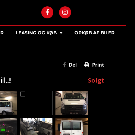
ER
LEASING OG KØB
OPKØB AF BILER
Del
Print
l..!
Solgt