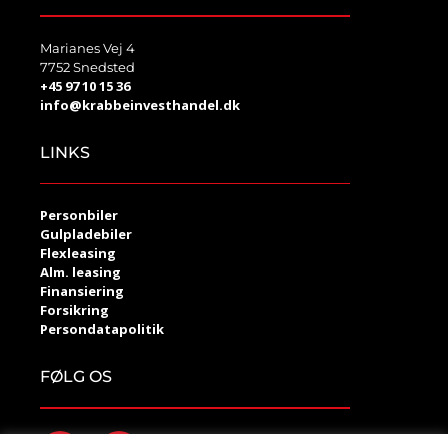
Marianes Vej 4
7752 Snedsted
+45 97 10 15 36
info@krabbeinvesthandel.dk
LINKS
Personbiler
Gulpladebiler
Flexleasing
Alm. leasing
Finansiering
Forsikring
Persondatapolitik
FØLG OS