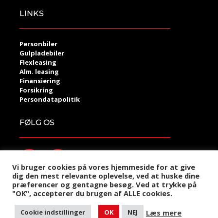
LINKS
Personbiler
Gulpladebiler
Flexleasing
Alm. leasing
Finansiering
Forsikring
Persondatapolitik
FØLG OS
Vi bruger cookies på vores hjemmeside for at give
dig den mest relevante oplevelse, ved at huske dine
præferencer og gentagne besøg. Ved at trykke på
©2021 Krabbe Invest Handel
"OK", accepterer du brugen af ALLE cookies.
Designet og udviklet af Kompas360 Web og Marketing
Læs mere
Cookie indstillinger
OK
NEJ