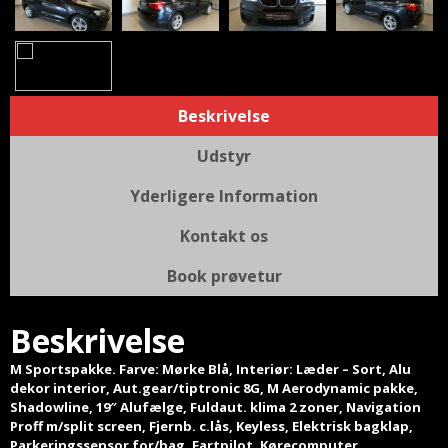
Beskrivelse
Udstyr
Yderligere Information
Kontakt os
Book prøvetur
Beskrivelse
M Sportspakke. Farve: Mørke Blå, Interiør: Læder – Sort, Alu
dekor interior, Aut.gear/tiptronic 8G, M Aerodynamic pakke,
Shadowline, 19″ Alufælge, Fuldaut. klima 2 zoner, Navigation
Proff m/split screen, Fjernb. c.lås, Keyless, Elektrisk bagklap,
Parkeringssensor for/bag, Fartpilot, Kørecomputer,