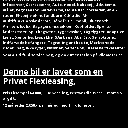
Infocenter, Startspærre, Auto. nedbl. bakspejl, Udv. temp.
måler, Regnsensor, Sædevarme, Højdejust. forsæder, 4x el-
ruder, El-spejle el-indfældbare, Cd/radio, M-
multifunktionslæderrat, Håndfrit til mobil, Bluetooth,
Armlæn, Isofix, Bagagerumsdækken, Kopholder, Sports-
lædersæder, Splitbagsæde, Lygtevasker, Tågelygter, Adaptive
Light, Xenonlys, Lyspakke, 6 Airbags, Abs, Esp, Servotronic,
Indfarvede kofangere, Tagræling anthacite, Mørktonede
ruder i bag, Ikke ryger, Nysynet, Service ok, Diesel Partikel Filter
Som altid fuld service bog, og dokumentation på kilometer tal.
Denne bil er lavet som en
Privat Flexleasing,
Pris Eksempel 64.000,- i udbetaling, restværdi 139.999 + moms &
afgift.
12 måneder 2.650,- pr. måned
med fri kilometer.