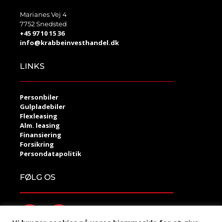
Marianes Vej 4
7752 Snedsted
+45 97 10 15 36
info@krabbeinvesthandel.dk
LINKS
Personbiler
Gulpladebiler
Flexleasing
Alm. leasing
Finansiering
Forsikring
Persondatapolitik
FØLG OS