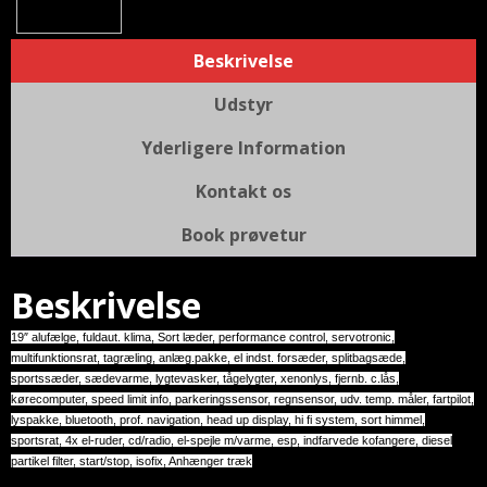
Beskrivelse
Udstyr
Yderligere Information
Kontakt os
Book prøvetur
Beskrivelse
19″ alufælge, fuldaut. klima, Sort læder, performance control, servotronic,
multifunktionsrat, tagræling, anlæg.pakke, el indst. forsæder, splitbagsæde,
sportssæder, sædevarme, lygtevasker, tågelygter, xenonlys, fjernb. c.lås,
kørecomputer, speed limit info, parkeringssensor, regnsensor, udv. temp. måler, fartpilot,
lyspakke, bluetooth, prof. navigation, head up display, hi fi system, sort himmel,
sportsrat, 4x el-ruder, cd/radio, el-spejle m/varme, esp, indfarvede kofangere, diesel
partikel filter, start/stop, isofix, Anhænger træk