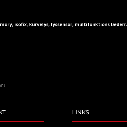
ory, isofix, kurvelys, lyssensor, multifunktions læder
ift
KT
LINKS