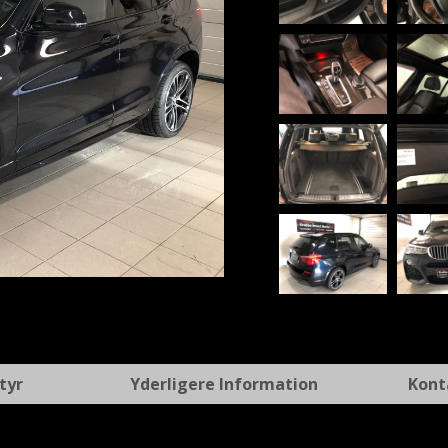
t
tyr
Yderligere Information
Kont