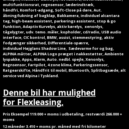
multifunktionsrat, regnsensor, læderindtræk,
håndfri, Komfort-adgang, Soft-Close på døre, Aut.
åbning/lukning af bagklap, Bakkamera, individuel alcantara
tag, high-beam assistent, parkerings assistent, stop & go
funktion, Adaptiv Kurvelys, aktiv kørelys, xenonlys,
tågelygter, udv. temo. måler, kopholder, cd/radio, USB audio
interface, CIC kontrol, BMW, assist, stemmestyring, aktiv
fodgænger sikkerhed, Differentiale-spærre,
individuel Højglans Shadow Line, Sædevarme for og bag,
ALPINA måtter, ALPINA Logo præget i nakkestøtter, Ambiente
lyspakke, Apps, Alarm, Auto. nedbl. spejle, Xenonlys,
Regnsensor, Fartpilot, 4 zone klima, Parkeringssensor,
Ratgearskifte, Håndfrit til mobil, Bluetooth, Splitbagsæde, alt
service ved Alpina i Tyskland.
Denne bil har mulighed
for Flexleasing,
Pris Eksempel 119.000 + moms i udbetaling, restværdi 266.000 +
moms
12 måneder 3.410 + moms pr. måned
med fri kilometer