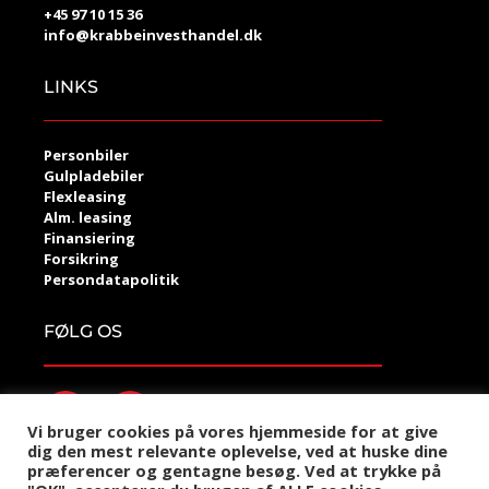
+45 97 10 15 36
info@krabbeinvesthandel.dk
LINKS
Personbiler
Gulpladebiler
Flexleasing
Alm. leasing
Finansiering
Forsikring
Persondatapolitik
FØLG OS
Vi bruger cookies på vores hjemmeside for at give
dig den mest relevante oplevelse, ved at huske dine
præferencer og gentagne besøg. Ved at trykke på
©2021 Krabbe Invest Handel