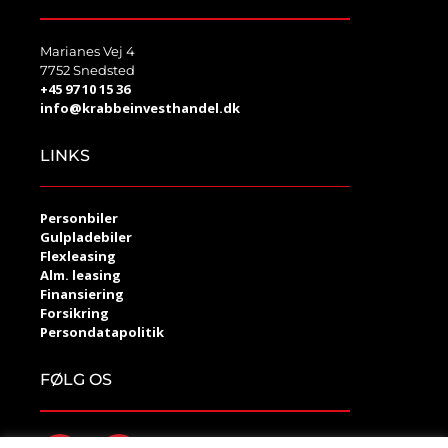
Marianes Vej 4
7752 Snedsted
+45 97 10 15 36
info@krabbeinvesthandel.dk
LINKS
Personbiler
Gulpladebiler
Flexleasing
Alm. leasing
Finansiering
Forsikring
Persondatapolitik
FØLG OS