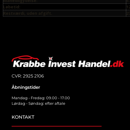
Månedligydelse:
5
Løbetid:
1
Restværdi, uden afgift.
2
Alle priser er Excl. moms.
CVR: 2925 2106
Åbningstider
Mandag - Fredag: 09.00 - 17.00
Lørdag - Søndag: efter aftale
KONTAKT