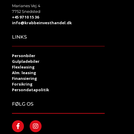
Marianes Vej 4
7752 Snedsted
+45 97 10 15 36
info@krabbeinvesthandel.dk
LINKS
Personbiler
Gulpladebiler
Flexleasing
Alm. leasing
Finansiering
Forsikring
Persondatapolitik
FØLG OS