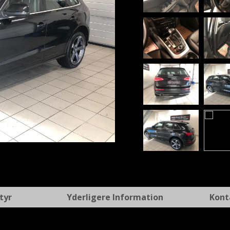
t
tyr
Yderligere Information
Kont