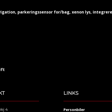
igation, parkeringssensor for/bag, xenon lys, integrer
ift
KT
LINKS
Vej 4
Personbiler