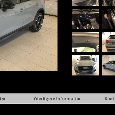
t
tyr
Yderligere Information
Kont