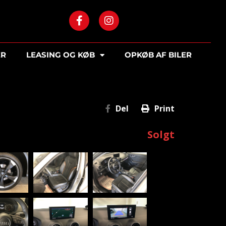
ER
LEASING OG KØB
OPKØB AF BILER
Del
Print
Solgt