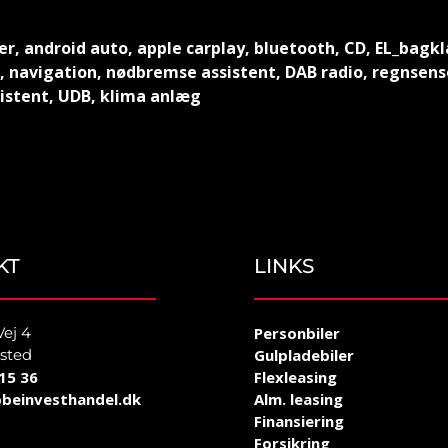
 android auto, apple carplay, bluetooth, CD, EL_bagklap
r, navigation, nødbremse assistent, DAB radio, regnsens
sistent, UDB, klima anlæg
KT
LINKS
Vej 4
Personbiler
sted
Gulpladebiler
15 36
Flexleasing
beinvesthandel.dk
Alm. leasing
Finansiering
Forsikring