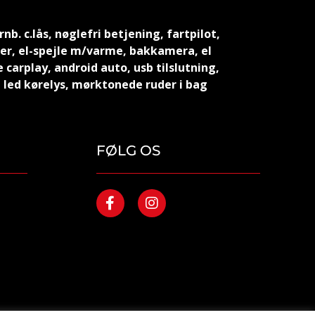
b. c.lås, nøglefri betjening, fartpilot,
der, el-spejle m/varme, bakkamera, el
carplay, android auto, usb tilslutning,
 led kørelys, mørktonede ruder i bag
FØLG OS