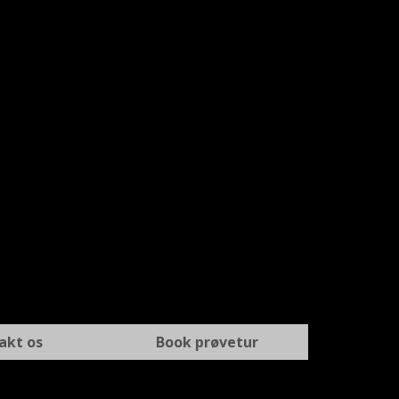
akt os
Book prøvetur