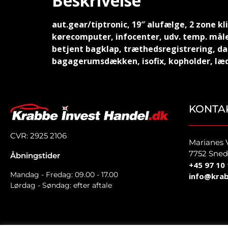
Beskrivelse
aut.gear/tiptronic, 19″ alufælge, 2 zone kli
kørecomputer, infocenter, udv. temp. måle
betjent bagklap, træthedsregistrering, dab
bagagerumsdækken, isofix, kopholder, læde
KONTA
CVR: 2925 2106
Marianes 
7752 Sned
Åbningstider
+45 97 10 
Mandag - Fredag: 09.00 - 17.00
info@krab
Lørdag - Søndag: efter aftale