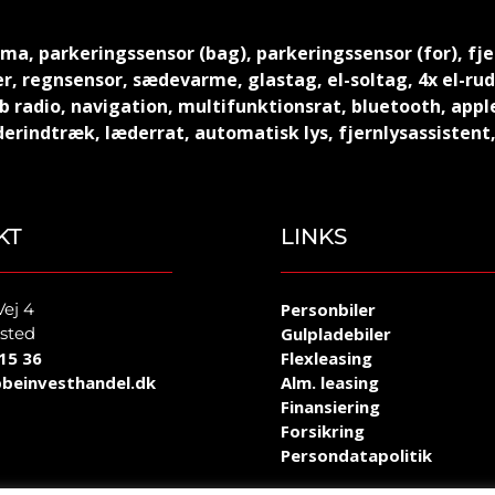
ma, parkeringssensor (bag), parkeringssensor (for), fjern
r, regnsensor, sædevarme, glastag, el-soltag, 4x el-ru
 radio, navigation, multifunktionsrat, bluetooth, apple 
rindtræk, læderrat, automatisk lys, fjernlysassistent,
KT
LINKS
Vej 4
Personbiler
sted
Gulpladebiler
15 36
Flexleasing
beinvesthandel.dk
Alm. leasing
Finansiering
Forsikring
Persondatapolitik