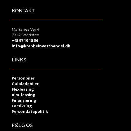
KONTAKT
Marianes Vej 4
7752 Snedsted
+45 97 10 15 36
info@krabbeinvesthandel.dk
LINKS
Personbiler
Gulpladebiler
Flexleasing
Alm. leasing
Finansiering
Forsikring
Persondatapolitik
FØLG OS