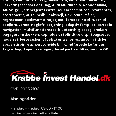
Sound, Panorama Soltag, Bakkamera, Motorkabinevarmer,
Parkeringssensor For + Bag, Audi Multimedia, 4 Zonet Klima,
Alufælge, Fjernbetjent Centrallås, Kørecomputer, inforcenter,
startspærre, auto. nedbl. bakspejl, udv. temp. måler,
regnsensor, sædevarme, højdejust. forsøde, 4 x el-ruder, el-
spejle m. varme, nøglefri betjening, adaptiv fartpilot, cd/radio,
navigation, multifunktionsrat, bluetooth, glastag, armlæn,
bagagerumsdækken, kopholder, stofindtræk, splitbagsæde,
læderrat, lygtevasker, tågelygter, xenonlys, automatisk lys,
abs, antispin, esp, servo, hvide blink, indfarvede kofanger,
tagrælling, 1 ejer, ikke ryger, diesel partikel filter, service OK.
CVR: 2925 2106
Åbningstider
Mandag - Fredag: 09.00 - 17.00
Lørdag - Søndag: efter aftale